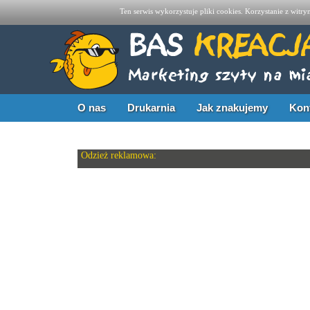
Ten serwis wykorzystuje pliki cookies. Korzystanie z witr
O nas
Drukarnia
Jak znakujemy
Kon
Odzież reklamowa: