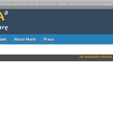
yny oznacza zgodę na ich zapis lub wykorzystanie zgodnie z aktualnymi ustawieniami przeglądar
takt
Nasze Marki
Praca
Jak znakujemy ubrania 