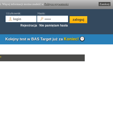
ki. Więcej informacji można znaleźć w
Polityce prywatności
.
Zamknij
Użytkownik:
Hasło:
zaloguj
Rejestracja
/
Nie pamiętam hasła
Kolejny test w BAS Target już za
Koniec!
»